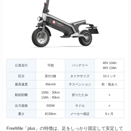
48V 10Ah
公道走行
可能
バッテリー
48V 13Ah
区分
原付1種
タイヤサイズ
10インチ
最高速度
45km/h
サスペンション
前・後あり
10Ah：30km
航続距離
折りたたみ
○
13Ah：40km
出力規格
500W
サドル
○
重さ
約30km
メーカー保証
6ヶ月
FreeMile「plus」の特徴は、足をしっかり固定して安定して