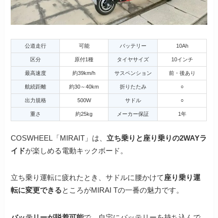
公道走行
可能
バッテリー
10Ah
区分
原付1種
タイヤサイズ
10インチ
最高速度
約39km/h
サスペンション
前・後あり
航続距離
約30～40km
折りたたみ
○
出力規格
500W
サドル
○
重さ
約25kg
メーカー保証
1年
COSWHEEL「MIRAIT」は、
立ち乗りと座り乗りの2WAYラ
イド
が楽しめる電動キックボード。
立ち乗り運転に疲れたとき、サドルに腰かけて
座り乗り運
転に変更できる
ところがMIRAI Tの一番の魅力です。
バッテリーが脱着可能
で、自宅にバッテリーを持ち込んで