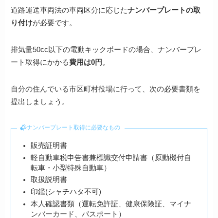
道路運送車両法の車両区分に応じた
ナンバープレートの取
り付け
が必要です。
排気量50cc以下の電動キックボードの場合、ナンバープレ
ート取得にかかる
費用は0円
。
自分の住んでいる市区町村役場に行って、次の必要書類を
提出しましょう。
ナンバープレート取得に必要なもの
販売証明書
軽自動車税申告書兼標識交付申請書（原動機付自
転車・小型特殊自動車）
取扱説明書
印鑑(シャチハタ不可)
本人確認書類（運転免許証、健康保険証、マイナ
ンバーカード、パスポート）