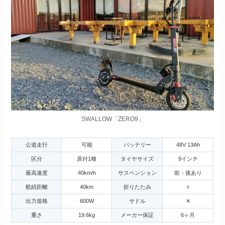
SWALLOW「ZERO9」
公道走行
可能
バッテリー
48V 13Ah
区分
原付1種
タイヤサイズ
9インチ
最高速度
40km/h
サスペンション
前・後あり
航続距離
40km
折りたたみ
○
出力規格
600W
サドル
✕
重さ
19.6kg
メーカー保証
6ヶ月