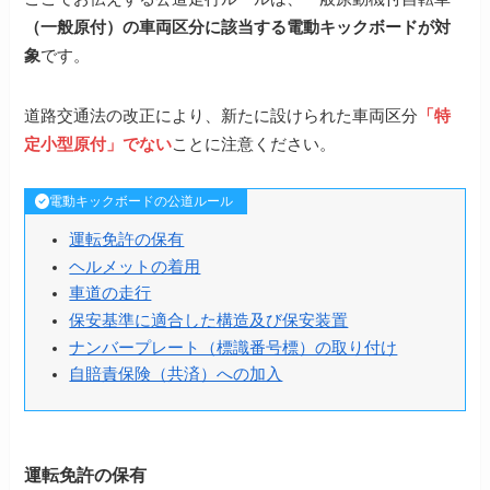
（一般原付）の車両区分に該当する電動キックボードが対
象
です。
道路交通法の改正により、新たに設けられた車両区分
「特
定小型原付」でない
ことに注意ください。
電動キックボードの公道ルール
運転免許の保有
ヘルメットの着用
車道の走行
保安基準に適合した構造及び保安装置
ナンバープレート（標識番号標）の取り付け
自賠責保険（共済）への加入
運転免許の保有