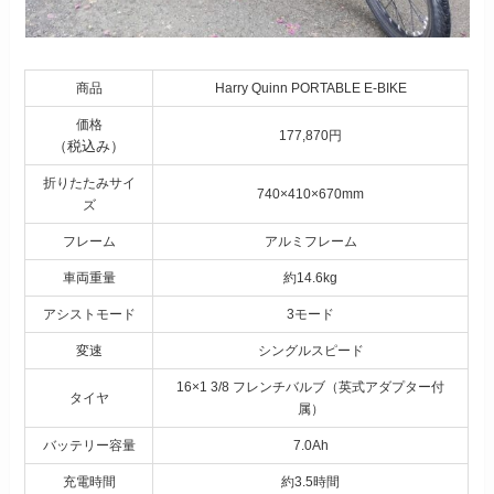
商品
Harry Quinn PORTABLE E-BIKE
価格
177,870円
（税込み）
折りたたみサイ
740×410×670mm
ズ
フレーム
アルミフレーム
車両重量
約14.6kg
アシストモード
3モード
変速
シングルスピード
16×1 3/8 フレンチバルブ（英式アダプター付
タイヤ
属）
バッテリー容量
7.0Ah
充電時間
約3.5時間