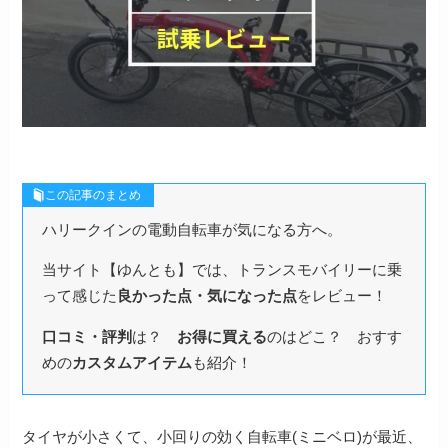
この記事のまとめ
ハリークインの電動自転車が気になる方へ。
当サイト【ゆんとも】では、トランスモバイリーに乗
って感じた
良かった点・気になった点
をレビュー！
口コミ・評判
は？
お得に買える
のはどこ？ おすす
めの
カスタムアイテム
も紹介！
タイヤが小さくて、小回りの効く自転車(ミニベロ)が最近、