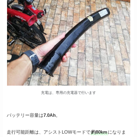
充電は、専用の充電器で行います
バッテリー容量は
7.0Ah
。
走行可能距離は、アシストLOWモードで
約80km
になりま