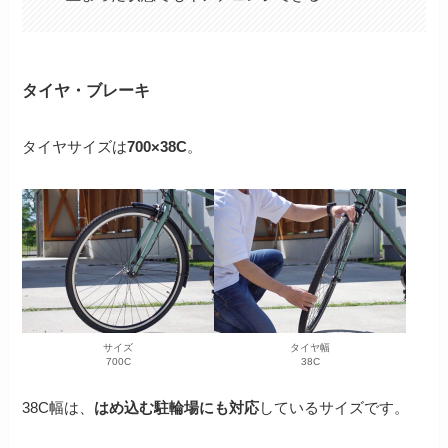
タイヤ・ブレーキ
タイヤサイズは
700×38C
。
サイズ
タイヤ幅
700C
38C
38C幅は、
はめ込む駐輪場にも対応
しているサイズです。