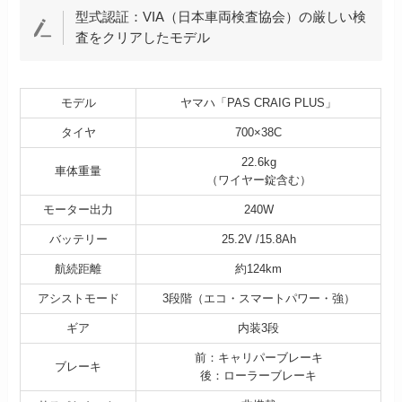
型式認証：VIA（日本車両検査協会）の厳しい検
査をクリアしたモデル
モデル
ヤマハ「PAS CRAIG PLUS」
タイヤ
700×38C
22.6kg
車体重量
（ワイヤー錠含む）
モーター出力
240W
バッテリー
25.2V /15.8Ah
航続距離
約124km
アシストモード
3段階（エコ・スマートパワー・強）
ギア
内装3段
前：キャリパーブレーキ
ブレーキ
後：ローラーブレーキ