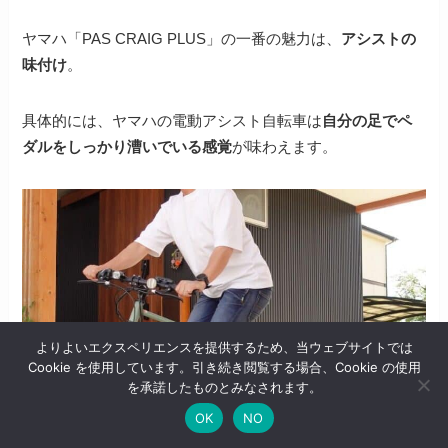
ヤマハ「PAS CRAIG PLUS」の一番の魅力は、
アシストの
味付け
。
具体的には、ヤマハの電動アシスト自転車は
自分の足でペ
ダルをしっかり漕いでいる感覚
が味わえます。
よりよいエクスペリエンスを提供するため、当ウェブサイトでは
Cookie を使用しています。引き続き閲覧する場合、Cookie の使用
を承諾したものとみなされます。
OK
NO