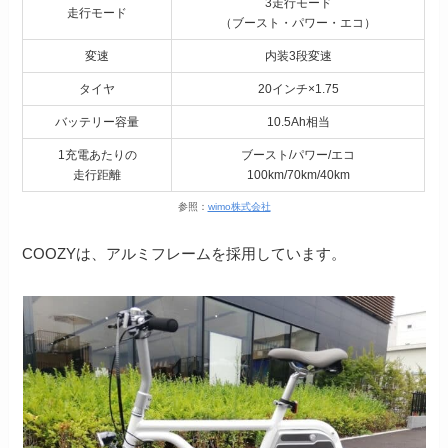
3走行モード
走行モード
（ブースト・パワー・エコ）
変速
内装3段変速
タイヤ
20インチ×1.75
バッテリー容量
10.5Ah相当
1充電あたりの
ブースト/パワー/エコ
走行距離
100km/70km/40km
参照：
wimo株式会社
COOZYは、アルミフレームを採用しています。