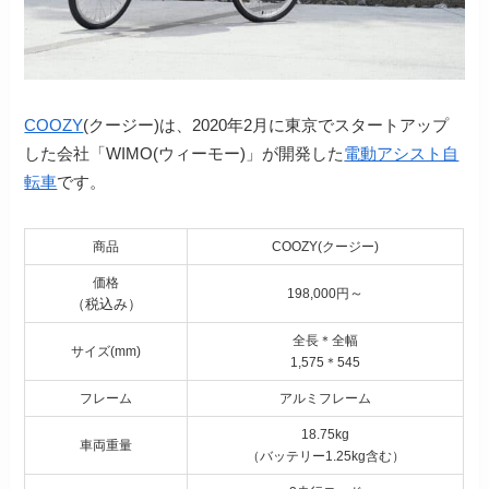
COOZY
(クージー)は、2020年2月に東京でスタートアップ
した会社「WIMO(ウィーモー)」が開発した
電動アシスト自
転車
です。
商品
COOZY(クージー)
価格
～
198,000円
（税込み）
全長＊全幅
サイズ(mm)
1,575＊545
フレーム
アルミフレーム
18.75kg
車両重量
（バッテリー1.25kg含む）