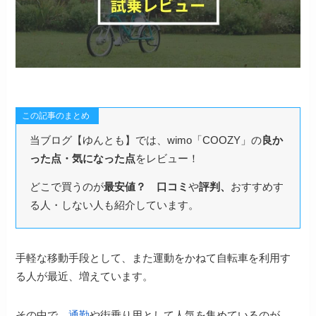
この記事のまとめ
当ブログ【ゆんとも】では、wimo「COOZY」の
良か
った点・気になった点
をレビュー！
どこで買うのが
最安値？
口コミ
や
評判、
おすすめす
る人・しない人も紹介しています。
手軽な移動手段として、また運動をかねて自転車を利用す
る人が最近、増えています。
その中で、
通勤
や街乗り用として人気を集めているのが、